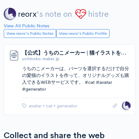
reorx
's note on
histre
View All Public Notes
View reorx's Public Notes
View reorx's Public Profile
【公式】うちのこメーカー | 猫イラストを無料で簡単作成！
uchinoko-maker.jp
うちのこメーカーは、パーツを選択するだけで自分
の愛猫のイラストを作って、オリジナルグッズも購
入できるWEBサービスです。 #cat #avatar
#generator
avatar
•
cat
•
generator
Collect and share the web