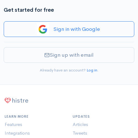
Get started for free
Sign in with Google
Sign up with email
Already have an account?
Log in
.
histre
LEARN MORE
UPDATES
Features
Articles
Integrations
Tweets